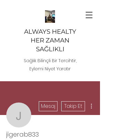
ALWAYS HEALTY
HER ZAMAN
SAĞLIKLI
Sağlık Bilinçli Bir Tercihtir,
Eylemi Niyet Yaratır
Diğer Eylemler
Mesaj
Takip Et
jigerab833
jigerab833