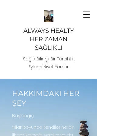
ALWAYS HEALTY
HER ZAMAN
SAĞLIKLI
Sağlık Bilinçli Bir Tercihtir,
Eylemi Niyet Yaratır
HAKKIMDAKI HER
ŞEY
Başlangıç
Yıllar boyunca kendilerine bir
ilham kaynağı, yardım ya da