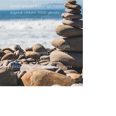
öneri arayan kişiler için faydalı bir
kaynak oldum. 2000 yılında,
oynamaktan zevk aldığım bu rolü
bir üst düzeye taşıdım. İlgi
alanlarım ve düşüncelerim
hakkında yazmaya başladım.
Always Healty Her Zaman Sağlıklı
kuruluş aşamasında insanlarla
zihnimdekileri paylaşma amacı
güdüyordu ve o günden bu yana
çok başarılı oldu.
Abonelik Formu