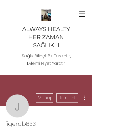
ALWAYS HEALTY
HER ZAMAN
SAĞLIKLI
Sağlık Bilinçli Bir Tercihtir,
Eylemi Niyet Yaratır
Diğer Eylemler
Mesaj
Takip Et
jigerab833
jigerab833