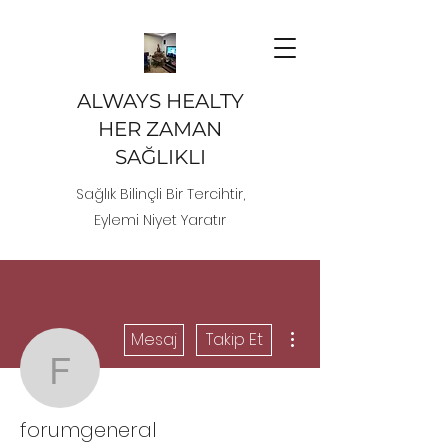
ALWAYS HEALTY
HER ZAMAN
SAĞLIKLI
Sağlık Bilinçli Bir Tercihtir,
Eylemi Niyet Yaratır
Diğer Eylemler
Mesaj
Takip Et
forumgeneral
forumgeneral