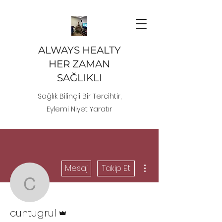
ALWAYS HEALTY
HER ZAMAN
SAĞLIKLI
Sağlık Bilinçli Bir Tercihtir,
Eylemi Niyet Yaratır
Diğer Eylemler
Mesaj
Takip Et
cuntugrul
Admin
cuntugrul