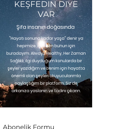
KEŞFEDIN DIYE
VAR
Şifa insanın doğasında
"Hayatı sonuna kadar yaşa" denir ya
hepimize, işte ben bunun için
buradayım. Always Healthy, Her Zaman
Sağlıklı, ilgi duyduğum konularda bir
şeyler yazdığım ve benim için hayatta
önemli olan şeyleri okuyucularımla
paylaştığım bir platform. Siz de
arkanıza yaslanın ve tadını çıkarın.
Abonelik Formu