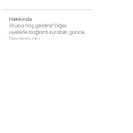
Hakkında
Gruba hoş geldiniz! Diğer
üyelerle bağlantı kurabilir, günce
...
Devamını oku
Abonelik Formu
Gönder