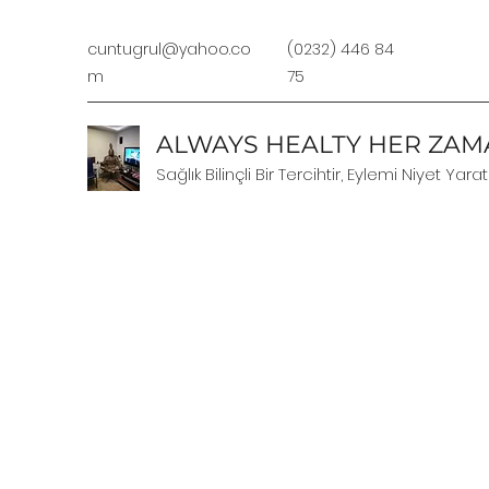
cuntugrul@yahoo.co
(0232) 446 84
m
75
ALWAYS HEALTY HER ZAMA
Sağlık Bilinçli Bir Tercihtir, Eylemi Niyet Yarat