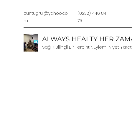
cuntugrul@yahoo.co
(0232) 446 84
m
75
ALWAYS HEALTY HER ZAMA
Sağlık Bilinçli Bir Tercihtir, Eylemi Niyet Yarat