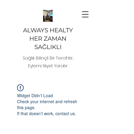
ALWAYS HEALTY
HER ZAMAN
SAĞLIKLI
Sağlık Bilinçli Bir Tercihtir,
Eylemi Niyet Yaratır
Widget Didn’t Load
Check your internet and refresh
this page.
If that doesn’t work, contact us.