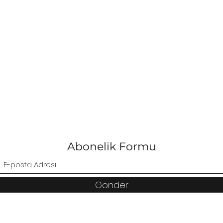
Abonelik Formu
Gönder