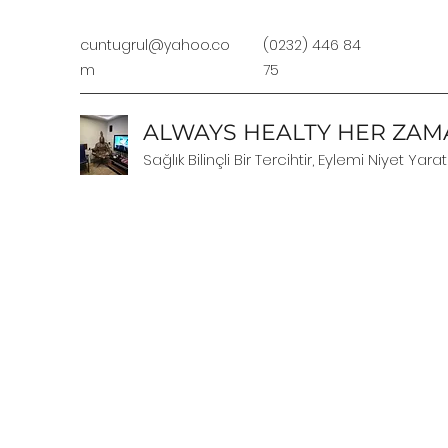
cuntugrul@yahoo.co
(0232) 446 84
m
75
ALWAYS HEALTY HER ZAMA
Sağlık Bilinçli Bir Tercihtir, Eylemi Niyet Yarat