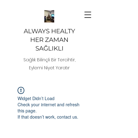
ALWAYS HEALTY
HER ZAMAN
SAĞLIKLI
Sağlık Bilinçli Bir Tercihtir,
Eylemi Niyet Yaratır
Widget Didn’t Load
Check your internet and refresh
this page.
If that doesn’t work, contact us.