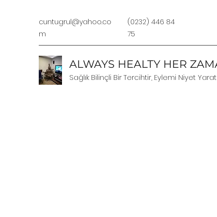
cuntugrul@yahoo.co
(0232) 446 84
m
75
ALWAYS HEALTY HER ZAMA
Sağlık Bilinçli Bir Tercihtir, Eylemi Niyet Yarat