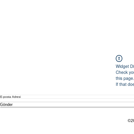
Widget Di
Check you
this page
If that do
Gönder
©20