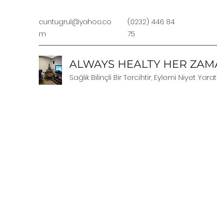
cuntugrul@yahoo.co
(0232) 446 84
m
75
ALWAYS HEALTY HER ZAMA
Sağlık Bilinçli Bir Tercihtir, Eylemi Niyet Yarat