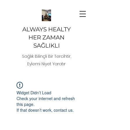
ALWAYS HEALTY
HER ZAMAN
SAĞLIKLI
Sağlık Bilinçli Bir Tercihtir,
Eylemi Niyet Yaratır
Widget Didn’t Load
Check your internet and refresh
this page.
If that doesn’t work, contact us.