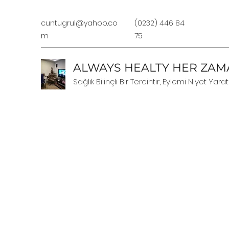
cuntugrul@yahoo.co
(0232) 446 84
m
75
ALWAYS HEALTY HER ZAMA
Sağlık Bilinçli Bir Tercihtir, Eylemi Niyet Yarat