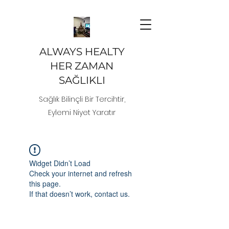
ALWAYS HEALTY
HER ZAMAN
SAĞLIKLI
Sağlık Bilinçli Bir Tercihtir,
Eylemi Niyet Yaratır
Widget Didn’t Load
Check your internet and refresh
this page.
If that doesn’t work, contact us.