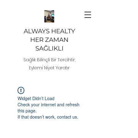
ALWAYS HEALTY
HER ZAMAN
SAĞLIKLI
Sağlık Bilinçli Bir Tercihtir,
Eylemi Niyet Yaratır
Widget Didn’t Load
Check your internet and refresh
this page.
If that doesn’t work, contact us.