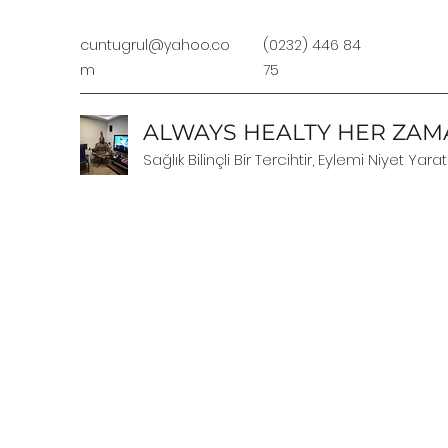
cuntugrul@yahoo.co
(0232) 446 84
m
75
ALWAYS HEALTY HER ZAMA
Sağlık Bilinçli Bir Tercihtir, Eylemi Niyet Yarat