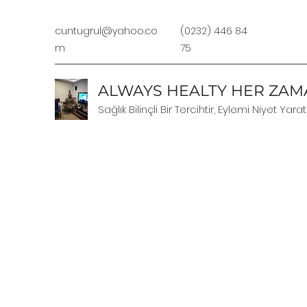
cuntugrul@yahoo.co
(0232) 446 84
m
75
ALWAYS HEALTY HER ZAMA
Sağlık Bilinçli Bir Tercihtir, Eylemi Niyet Yarat