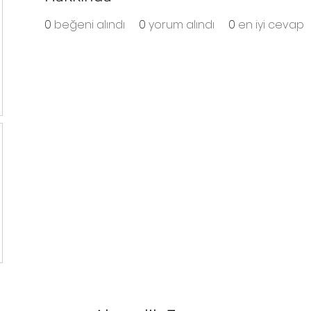
0
beğeni alındı
0
yorum alındı
0
en iyi cevap