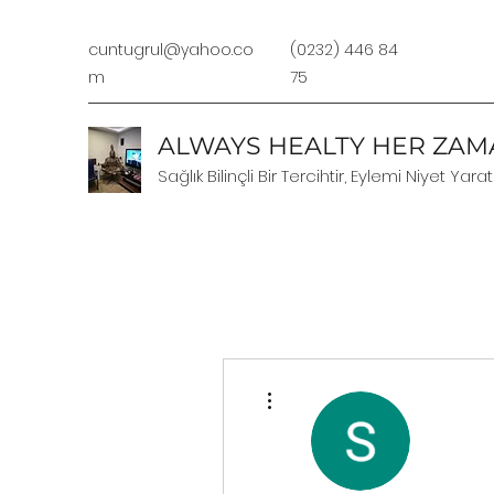
cuntugrul@yahoo.co
(0232) 446 84
m
75
ALWAYS HEALTY HER ZAMA
Sağlık Bilinçli Bir Tercihtir, Eylemi Niyet Yarat
Diğer Eylemler