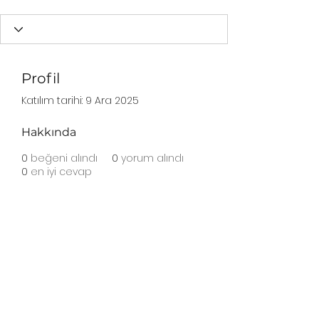
Profil
Katılım tarihi: 9 Ara 2025
Hakkında
0
beğeni alındı
0
yorum alındı
0
en iyi cevap
Abonelik Formu
Gönder