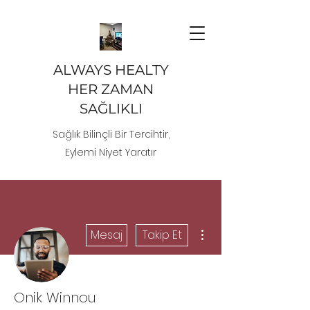
ALWAYS HEALTY
HER ZAMAN
SAĞLIKLI
Sağlık Bilinçli Bir Tercihtir,
Eylemi Niyet Yaratır
Diğer Eylemler
Mesaj
Takip Et
Onik Winnou