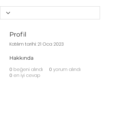
Profil
Katılım tarihi: 21 Oca 2023
Hakkında
0
beğeni alındı
0
yorum alındı
0
en iyi cevap
Abonelik Formu
Gönder