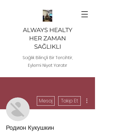
ALWAYS HEALTY
HER ZAMAN
SAĞLIKLI
Sağlık Bilinçli Bir Tercihtir,
Eylemi Niyet Yaratır
Diğer Eylemler
Mesaj
Takip Et
Родион Кукушкин