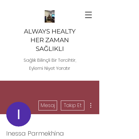
ALWAYS HEALTY
HER ZAMAN
SAĞLIKLI
Sağlık Bilinçli Bir Tercihtir,
Eylemi Niyet Yaratır
Diğer Eylemler
Mesaj
Takip Et
Inessa Parmekhina