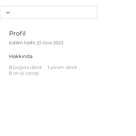
Profil
Katılım tarihi: 22 Oca 2023
Hakkında
0
beğeni alındı
1
yorum alındı
0
en iyi cevap
Abonelik Formu
Gönder