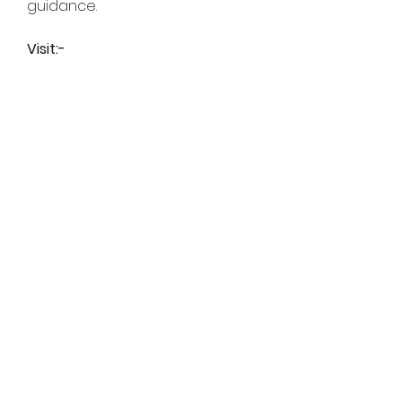
guidance.
Visit:- 
https://www.ethicalhackinginstitu
te.com/
Abonelik Formu
Gönder
(0232) 446 84 75
©2021, Always Healty Her Zaman Sağlıklı tarafından
Wix.com ile kurulmuştur.