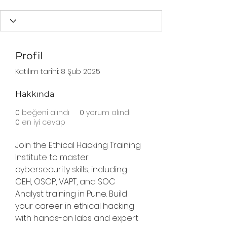
Profil
Katılım tarihi: 8 Şub 2025
Hakkında
0
beğeni alındı
0
yorum alındı
0
en iyi cevap
Join the Ethical Hacking Training 
Institute to master 
cybersecurity skills, including 
CEH, OSCP, VAPT, and SOC 
Analyst training in Pune. Build 
your career in ethical hacking 
with hands-on labs and expert 